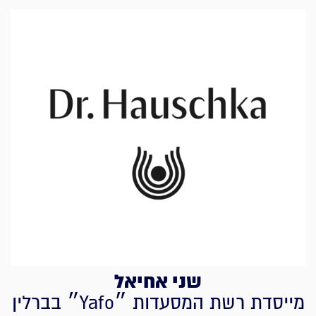
שני אחיאל
מייסדת רשת המסעדות ״Yafo״ בברלין