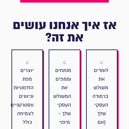
אז איך אנחנו עושים
את זה?
לומדים
מנתחים
יוצרים
את
וממפים
מפת
משולש
את
הזדמנויות
ברמודה
המשולש
וכיוונים
העסקי
העסקי
אסטרטגיים
שלך
שלך -
לצמיחה
(אם
מיפוי
כולל