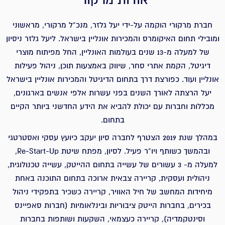
חברת מרקורי הוקמה על-ידי יעל גלזר, מנכ”ל מרקורי, מראשוני
ומובילי תחום האיקומרס והמכירות אונליין בישראל. ליעל גלזר ניסיון
של למעלה מ-13 שנים בעולמות האונליין, החל מפיתוח מוצרי
דיגיטל, הקמת אתרי סחר, שיווק באמצעות תוכן, ניהול פעילות
אונליין ועוד. כפורצת דרך בתחום הדיגיטל והמכירות אונליין בישראל
יעל הרצתה לאורך השנים בפני עשרות אלפי אנשים בארגונים,
מכללות וחברות עם יכולת להביא את הידע החדשני ביותר הקיים
בתחום.
במהלך שנת 2019 הצטרף לחברה סיון יעקב כיועץ עסקי ואסטרטגי
ובהמשך כשותף ויו”ר פעיל. לסיון, מפתח שיטת Re-Start-Up,
למעלה מ- 3 עשורים של עשייה בתחום ההייטק, עשייה טכנולוגית,
ניהולית ועסקית, קריירה צבאית ארוכה בתחום התוכנה באחת
מיחידות המחשב של חיל האוויר, קריירה כשכיר בתפקידי ניהול
בכירים, בחברות הייטק ציבוריות ובינלאומיות (חברות סאפיינס
וסינטקמדיה), קריירה כעצמאי, השקעות ושותפות בחברות