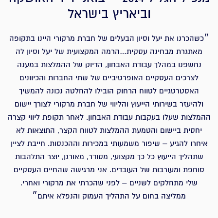
וביאריץ בישראל
״כשהכרנו את יעל וסיון הבעלים של חברת מרקורי היינו בתקופה
מאתגרת מבחינה עסקית…הרמה המקצועית של יעל וסיון לה
נחשפנו במהלך עבודת האבחון, הדיוק של ההמלצות במענה
לצרכים העסקיים האופרטיביים של שתי החברות והכיוונים
האסטרטגיים לטווח הרחוק הובילו להחלטה נכונה להמשיך
ולהיעזר בשירותי הייעוץ והליווי של חברת מרקורי לצורך יישום
ההמלצות שעלו בעקבות עבודת האבחון. לאחר תקופת ליווי קצרה
יחסית ביישום והטמעת ההמלצות לטווח הקצר, התוצאות לא
איחרו להגיע – שיפור משמעותי במכירות וההכנסות. חייבת לציין
שתהליך הייעוץ כל כך מקצועי, מסודר, מאורגן, יוצר התלהבות
סוחפת ומעורבות של העובדים. אני מרגישה שהחיים העסקיים
שלי מתחלקים לשניים – לפני שהכרתי את מרקורי ואחרי.
ממליצה בחום על התהליך העמוק והנפלא איתם״