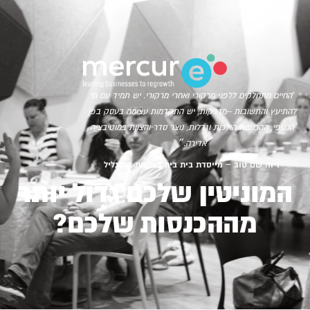
“
החיים מתחלקים ללפני מרקורי ואחרי מרקורי. יש תמיד עם מי
להתיעץ והתשובות –מדויקות, יש התקדמות עצומה בעסק בפן
הכספי, ההכנסות הולכות וגדלות, נוצר סדר והצוות במוטיבציה
אדירה.״
זיוה שם טוב – מייסדת בית בית מרקחת הומגליל
המוניטין שלכם גדול יותר
מההכנסות שלכם?