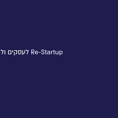
Re-Startup לעסקים ולחברות השיטה להזניק את העסק קדימה לצמיחה עסקית משמעותית